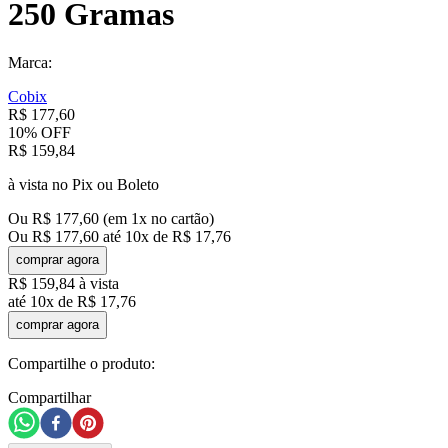
250 Gramas
Marca:
Cobix
R$
177
,
60
10%
OFF
R$
159
,
84
à vista no Pix ou Boleto
Ou
R$
177
,
60
(em
1
x no cartão)
Ou
R$
177
,
60
até
10
x de
R$
17
,
76
comprar agora
R$
159
,
84
à vista
até
10
x de
R$
17
,
76
comprar agora
Compartilhe o produto:
Compartilhar