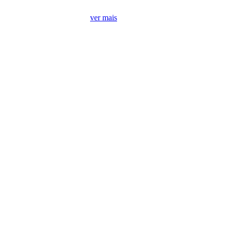
Treino de Alta Perfomance
ver mais