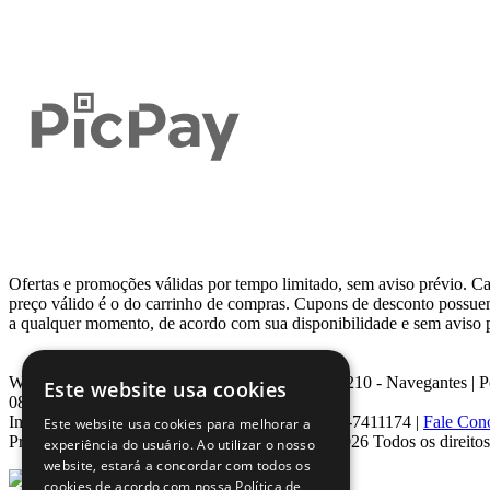
Ofertas e promoções válidas por tempo limitado, sem aviso prévio. Ca
preço válido é o do carrinho de compras. Cupons de desconto possu
a qualquer momento, de acordo com sua disponibilidade e sem aviso 
Webcontinental LTDA | Travessa Venezuela, Nº 210 - Navegantes | 
Este website usa cookies
08.584.116/0001-27
Inscrição Estadual: 0963171399 | Telefone: 0800-7411174 |
Fale Con
Este website usa cookies para melhorar a
Proibida reprodução total ou parcial | © 2007 - 2026 Todos os direit
experiência do usuário. Ao utilizar o nosso
website, estará a concordar com todos os
cookies de acordo com nossa Política de