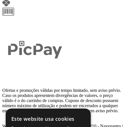
Ofertas e promoções válidas por tempo limitado, sem aviso prévio.
Caso os produtos apresentem divergências de valores, o preço
válido é o do carrinho de compras. Cupons de desconto possuem
número máximo de utilização e podem ser encerrados a qualquer
momento, de acordo com sua disponibilidade e sem aviso prévio.
Este website usa cookies
Webcontinental LTDA | Travessa Venezuela, Nº 210 - Navegantes |