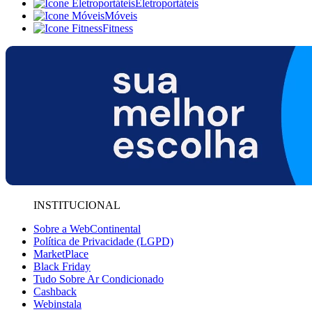
Eletroportáteis
Móveis
Fitness
INSTITUCIONAL
Sobre a WebContinental
Política de Privacidade (LGPD)
MarketPlace
Black Friday
Tudo Sobre Ar Condicionado
Cashback
Webinstala