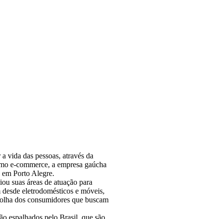
a vida das pessoas, através da
como e-commerce, a empresa gaúcha
 em Porto Alegre.
ou suas áreas de atuação para
m desde eletrodomésticos e móveis,
escolha dos consumidores que buscam
ão espalhados pelo Brasil, que são