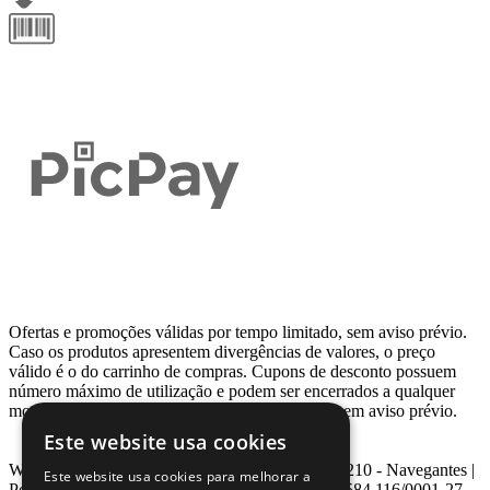
Ofertas e promoções válidas por tempo limitado, sem aviso prévio.
Caso os produtos apresentem divergências de valores, o preço
válido é o do carrinho de compras. Cupons de desconto possuem
número máximo de utilização e podem ser encerrados a qualquer
momento, de acordo com sua disponibilidade e sem aviso prévio.
Este website usa cookies
Webcontinental LTDA | Travessa Venezuela, Nº 210 - Navegantes |
Este website usa cookies para melhorar a
Porto Alegre - RS - CEP: 90.240-220 CNPJ: 08.584.116/0001-27