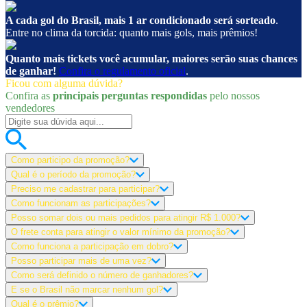
A cada gol do Brasil, mais 1 ar condicionado será sorteado
.
Entre no clima da torcida: quanto mais gols, mais prêmios!
Quanto mais tickets você acumular, maiores serão suas chances
de ganhar!
Confira o regulamento oficial
.
Ficou com alguma dúvida?
Confira as
principais perguntas respondidas
pelo nossos
vendedores
Como participo da promoção?
Qual é o período da promoção?
Preciso me cadastrar para participar?
Como funcionam as participações?
Posso somar dois ou mais pedidos para atingir R$ 1.000?
O frete conta para atingir o valor mínimo da promoção?
Como funciona a participação em dobro?
Posso participar mais de uma vez?
Como será definido o número de ganhadores?
E se o Brasil não marcar nenhum gol?
Qual é o prêmio?