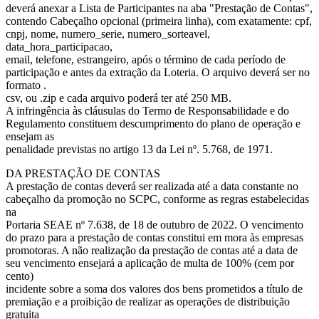
deverá anexar a Lista de Participantes na aba "Prestação de Contas",
contendo Cabeçalho opcional (primeira linha), com exatamente: cpf,
cnpj, nome, numero_serie, numero_sorteavel,
data_hora_participacao,
email, telefone, estrangeiro, após o término de cada período de
participação e antes da extração da Loteria. O arquivo deverá ser no
formato .
csv, ou .zip e cada arquivo poderá ter até 250 MB.
A infringência às cláusulas do Termo de Responsabilidade e do
Regulamento constituem descumprimento do plano de operação e
ensejam as
penalidade previstas no artigo 13 da Lei nº. 5.768, de 1971.
DA PRESTAÇÃO DE CONTAS
A prestação de contas deverá ser realizada até a data constante no
cabeçalho da promoção no SCPC, conforme as regras estabelecidas
na
Portaria SEAE nº 7.638, de 18 de outubro de 2022. O vencimento
do prazo para a prestação de contas constitui em mora às empresas
promotoras. A não realização da prestação de contas até a data de
seu vencimento ensejará a aplicação de multa de 100% (cem por
cento)
incidente sobre a soma dos valores dos bens prometidos a título de
premiação e a proibição de realizar as operações de distribuição
gratuita