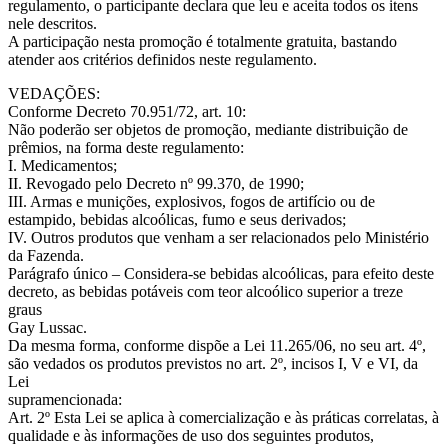
regulamento, o participante declara que leu e aceita todos os itens
nele descritos.
A participação nesta promoção é totalmente gratuita, bastando
atender aos critérios definidos neste regulamento.
VEDAÇÕES:
Conforme Decreto 70.951/72, art. 10:
Não poderão ser objetos de promoção, mediante distribuição de
prêmios, na forma deste regulamento:
I. Medicamentos;
II. Revogado pelo Decreto nº 99.370, de 1990;
III. Armas e munições, explosivos, fogos de artifício ou de
estampido, bebidas alcoólicas, fumo e seus derivados;
IV. Outros produtos que venham a ser relacionados pelo Ministério
da Fazenda.
Parágrafo único – Considera-se bebidas alcoólicas, para efeito deste
decreto, as bebidas potáveis com teor alcoólico superior a treze
graus
Gay Lussac.
Da mesma forma, conforme dispõe a Lei 11.265/06, no seu art. 4º,
são vedados os produtos previstos no art. 2º, incisos I, V e VI, da
Lei
supramencionada:
Art. 2º Esta Lei se aplica à comercialização e às práticas correlatas, à
qualidade e às informações de uso dos seguintes produtos,