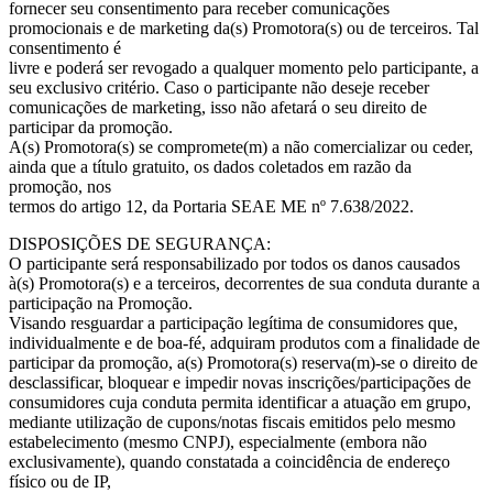
fornecer seu consentimento para receber comunicações
promocionais e de marketing da(s) Promotora(s) ou de terceiros. Tal
consentimento é
livre e poderá ser revogado a qualquer momento pelo participante, a
seu exclusivo critério. Caso o participante não deseje receber
comunicações de marketing, isso não afetará o seu direito de
participar da promoção.
A(s) Promotora(s) se compromete(m) a não comercializar ou ceder,
ainda que a título gratuito, os dados coletados em razão da
promoção, nos
termos do artigo 12, da Portaria SEAE ME nº 7.638/2022.
DISPOSIÇÕES DE SEGURANÇA:
O participante será responsabilizado por todos os danos causados
à(s) Promotora(s) e a terceiros, decorrentes de sua conduta durante a
participação na Promoção.
Visando resguardar a participação legítima de consumidores que,
individualmente e de boa-fé, adquiram produtos com a finalidade de
participar da promoção, a(s) Promotora(s) reserva(m)-se o direito de
desclassificar, bloquear e impedir novas inscrições/participações de
consumidores cuja conduta permita identificar a atuação em grupo,
mediante utilização de cupons/notas fiscais emitidos pelo mesmo
estabelecimento (mesmo CNPJ), especialmente (embora não
exclusivamente), quando constatada a coincidência de endereço
físico ou de IP,