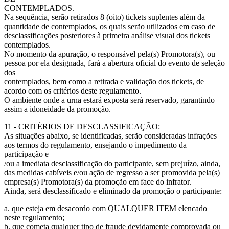
CONTEMPLADOS.
Na sequência, serão retirados 8 (oito) tickets suplentes além da
quantidade de contemplados, os quais serão utilizados em caso de
desclassificações posteriores à primeira análise visual dos tickets
contemplados.
No momento da apuração, o responsável pela(s) Promotora(s), ou
pessoa por ela designada, fará a abertura oficial do evento de seleção
dos
contemplados, bem como a retirada e validação dos tickets, de
acordo com os critérios deste regulamento.
O ambiente onde a urna estará exposta será reservado, garantindo
assim a idoneidade da promoção.
11 - CRITÉRIOS DE DESCLASSIFICAÇÃO:
As situações abaixo, se identificadas, serão consideradas infrações
aos termos do regulamento, ensejando o impedimento da
participação e
/ou a imediata desclassificação do participante, sem prejuízo, ainda,
das medidas cabíveis e/ou ação de regresso a ser promovida pela(s)
empresa(s) Promotora(s) da promoção em face do infrator.
Ainda, será desclassificado e eliminado da promoção o participante:
a. que esteja em desacordo com QUALQUER ITEM elencado
neste regulamento;
b. que cometa qualquer tipo de fraude devidamente comprovada ou