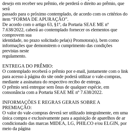
desejo em receber seu prêmio, ele perderá o direito ao prêmio, que
será
passado para o próximo contemplado, de acordo com os critérios do
item “FORMA DE APURAÇÃO”.
De acordo com o artigo 63, §1º, da Portaria SEAE ME nº
7.638/2022, caberá ao contemplado fornecer os elementos que
comprovem sua
identidade, no prazo solicitado pela(s) Promotora(s), bem como
informações que demonstrem o cumprimento das condições
previstas neste
regulamento.
ENTREGA DO PRÊMIO:
O contemplado receberá o prêmio por e-mail, juntamente com o link
para acesso à página do site onde poderá utilizar o vale-compras,
mediante a assinatura do respectivo recibo de entrega.
O prêmio será entregue sem ônus de qualquer espécie, em
consonância com a Portaria SEAE ME nº 7.638/2022.
INFORMAÇÕES E REGRAS GERAIS SOBRE A
PREMIAÇÃO:
O valor do vale-compras deverá ser utilizado integralmente, em uma
única compra e exclusivamente para a aquisição de aparelhos de ar
condicionado das marcas MIDEA, LG, PHILCO e/ou ELGIN, por
meio da página