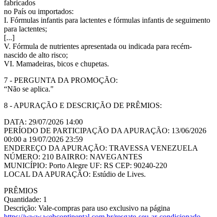
fabricados
no País ou importados:
I. Fórmulas infantis para lactentes e fórmulas infantis de seguimento
para lactentes;
[...]
V. Fórmula de nutrientes apresentada ou indicada para recém-
nascido de alto risco;
VI. Mamadeiras, bicos e chupetas.
7 - PERGUNTA DA PROMOÇÃO:
“Não se aplica."
8 - APURAÇÃO E DESCRIÇÃO DE PRÊMIOS:
DATA: 29/07/2026 14:00
PERÍODO DE PARTICIPAÇÃO DA APURAÇÃO: 13/06/2026
00:00 a 19/07/2026 23:59
ENDEREÇO DA APURAÇÃO: TRAVESSA VENEZUELA
NÚMERO: 210 BAIRRO: NAVEGANTES
MUNICÍPIO: Porto Alegre UF: RS CEP: 90240-220
LOCAL DA APURAÇÃO: Estúdio de Lives.
PRÊMIOS
Quantidade: 1
Descrição: Vale-compras para uso exclusivo na página
https://www.webcontinental.com.br/resgate-seu-ar-condicionado-