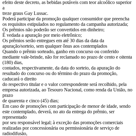
efeito deste decreto, as bebidas potáveis com teor alcoólico superior
a
treze graus Gay Lussac.
Poderá participar da promoção qualquer consumidor que preencha
os requisitos estipulados no regulamento da campanha autorizada;
Os prêmios não poderão ser convertidos em dinheiro;
É vedada a apuração por meio eletrônico;
Os prêmios serão entregues em até 30 dias da data da
apuração/sorteio, sem qualquer ônus aos contemplados
Quando o prêmio sorteado, ganho em concurso ou conferido
mediante vale-brinde, não for reclamado no prazo de cento e oitenta
(180) dias,
contados, respectivamente, da data do sorteio, da apuração do
resultado do concurso ou do término do prazo da promoção,
caducará o direito
do respectivo titular e o valor correspondente será recolhido, pela
empresa autorizada, ao Tesouro Nacional, como renda da União, no
prazo
de quarenta e cinco (45) dias;
Em caso de promoções com participação de menor de idade, sendo
este contemplado, deverá, no ato da entrega do prêmio, ser
representado
por seu responsável legal; à exceção das promoções comerciais
realizadas por concessionária ou permissionária de serviço de
radiodifusão,