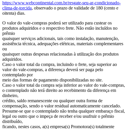
https://www.webcontinental.com.br/resgate-seu-ar-condicionado-
clima-de-torcida
, observado o prazo de validade de 180 (cento e
oitenta) dias.
O valor do vale-compras poderá ser utilizado para custear os
produtos adquiridos e o respectivo frete. Não estão incluídos no
prêmio
quaisquer serviços adicionais, tais como instalação, manutenção,
assistência técnica, adequações elétricas, materiais complementares
ou
quaisquer outras despesas relacionadas à utilização dos produtos
adquiridos.
Caso o valor total da compra, incluindo o frete, seja superior ao
valor do vale-compras, a diferença deverá ser paga pelo
contemplado por
meio das formas de pagamento disponibilizadas no site.
Caso o valor total da compra seja inferior ao valor do vale-compras,
o contemplado não terá direito ao recebimento da diferença em
dinheiro,
crédito, saldo remanescente ou qualquer outra forma de
compensação, sendo o valor residual automaticamente cancelado.
Presume-se que o contemplado não tenha qualquer embaraço fiscal,
legal ou outro que o impeça de receber e/ou usufruir o prêmio
distribuído,
ficando, nestes casos, a(s) empresa(s) Promotora(s) totalmente