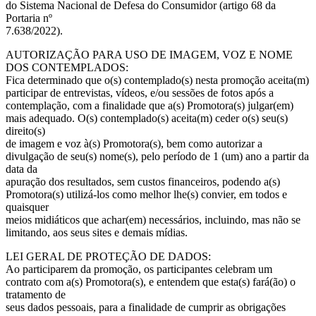
do Sistema Nacional de Defesa do Consumidor (artigo 68 da
Portaria nº
7.638/2022).
AUTORIZAÇÃO PARA USO DE IMAGEM, VOZ E NOME
DOS CONTEMPLADOS:
Fica determinado que o(s) contemplado(s) nesta promoção aceita(m)
participar de entrevistas, vídeos, e/ou sessões de fotos após a
contemplação, com a finalidade que a(s) Promotora(s) julgar(em)
mais adequado. O(s) contemplado(s) aceita(m) ceder o(s) seu(s)
direito(s)
de imagem e voz à(s) Promotora(s), bem como autorizar a
divulgação de seu(s) nome(s), pelo período de 1 (um) ano a partir da
data da
apuração dos resultados, sem custos financeiros, podendo a(s)
Promotora(s) utilizá-los como melhor lhe(s) convier, em todos e
quaisquer
meios midiáticos que achar(em) necessários, incluindo, mas não se
limitando, aos seus sites e demais mídias.
LEI GERAL DE PROTEÇÃO DE DADOS:
Ao participarem da promoção, os participantes celebram um
contrato com a(s) Promotora(s), e entendem que esta(s) fará(ão) o
tratamento de
seus dados pessoais, para a finalidade de cumprir as obrigações