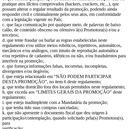
pratique atos ilícitos comprovados (hackers, crackers, etc...), que
possam alterar o regular resultado da promoção, podendo ainda
responder civil e criminalmente pelos seus atos, em conformidade
com a legislação vigente no País;
c. que faça comunicação por qualquer meio, de palavras de baixo
calão, de conteúdo obsceno ou ofensivo à(s) Promotora(s) e/ou a
terceiros;
d. que tente fraudar ou burlar as regras estabelecidas neste
regulamento e/ou utilize meios robóticos, repetitivos, automáticos,
mecânicos e/ou análogos, com intuito de reprodução automática
e/ou repetitiva de cadastros, idênticos ou não, e/ou fraudulentos para
interferir na promoção;
e. que forneça informações falsas, incorretas, incompletas,
divergentes e/ou ilegíveis;
f. que esteja relacionado em “NÃO PODEM PARTICIPAR
DESTA PROMOÇÃO”, no item 6 deste regulamento;
g. que tenha domicílio fora dos locais permitidos neste regulamento;
h. que exceda aos “LIMITES GERAIS DA PROMOÇÃO” deste
regulamento;
i. que esteja inadimplente com a Mandatária da promoção;
j. que tenha tido suas compras canceladas;
k. que não apresente o documento fiscal que deu origem à
participação/contemplação, quando solicitado pela(s) Promotora(s),
para
verificação;