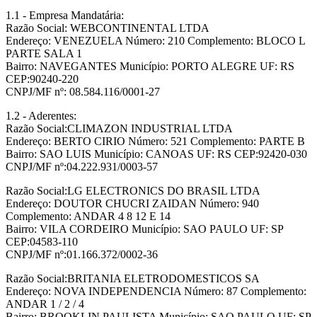
1.1 - Empresa Mandatária:
Razão Social: WEBCONTINENTAL LTDA
Endereço: VENEZUELA Número: 210 Complemento: BLOCO L
PARTE SALA 1
Bairro: NAVEGANTES Município: PORTO ALEGRE UF: RS
CEP:90240-220
CNPJ/MF nº: 08.584.116/0001-27
1.2 - Aderentes:
Razão Social:CLIMAZON INDUSTRIAL LTDA
Endereço: BERTO CIRIO Número: 521 Complemento: PARTE B
Bairro: SAO LUIS Município: CANOAS UF: RS CEP:92420-030
CNPJ/MF nº:04.222.931/0003-57
Razão Social:LG ELECTRONICS DO BRASIL LTDA
Endereço: DOUTOR CHUCRI ZAIDAN Número: 940
Complemento: ANDAR 4 8 12 E 14
Bairro: VILA CORDEIRO Município: SAO PAULO UF: SP
CEP:04583-110
CNPJ/MF nº:01.166.372/0002-36
Razão Social:BRITANIA ELETRODOMESTICOS SA
Endereço: NOVA INDEPENDENCIA Número: 87 Complemento:
ANDAR 1 / 2 / 4
Bairro: BROOKLIN PAULISTA Município: SAO PAULO UF: SP