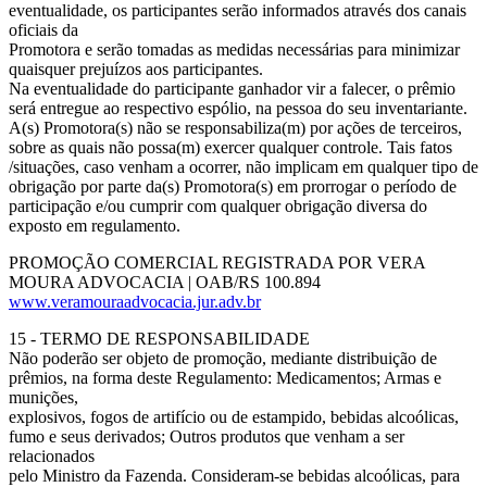
eventualidade, os participantes serão informados através dos canais
oficiais da
Promotora e serão tomadas as medidas necessárias para minimizar
quaisquer prejuízos aos participantes.
Na eventualidade do participante ganhador vir a falecer, o prêmio
será entregue ao respectivo espólio, na pessoa do seu inventariante.
A(s) Promotora(s) não se responsabiliza(m) por ações de terceiros,
sobre as quais não possa(m) exercer qualquer controle. Tais fatos
/situações, caso venham a ocorrer, não implicam em qualquer tipo de
obrigação por parte da(s) Promotora(s) em prorrogar o período de
participação e/ou cumprir com qualquer obrigação diversa do
exposto em regulamento.
PROMOÇÃO COMERCIAL REGISTRADA POR VERA
MOURA ADVOCACIA | OAB/RS 100.894
www.veramouraadvocacia.jur.adv.br
15 - TERMO DE RESPONSABILIDADE
Não poderão ser objeto de promoção, mediante distribuição de
prêmios, na forma deste Regulamento: Medicamentos; Armas e
munições,
explosivos, fogos de artifício ou de estampido, bebidas alcoólicas,
fumo e seus derivados; Outros produtos que venham a ser
relacionados
pelo Ministro da Fazenda. Consideram-se bebidas alcoólicas, para