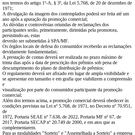
nos termos do artigo 1º-A, § 3º, da Lei 5.768, de 20 de dezembro de
1971;
A divulgação da imagem dos contemplados poderá ser feita até um
ano após a apuração da promoção comercial;
As dúvidas e controvérsias oriundas de reclamações dos
participantes serão, primeiramente, dirimidas pela promotora,
persistindo-as, estas
deverão ser submetidas à SPA/MF.
Os órgãos locais de defesa do consumidor receberão as reclamações
devidamente fundamentadas;
A prestação de contas deverá ser realizada no prazo máximo de
trinta dias após a data de prescrição dos prêmios sob pena de
descumprimento do plano de distribuição de prêmios;
O regulamento deverá ser afixado em lugar de ampla visibilidade e
se apresentar em tamanho e em grafia que viabilizem a compreensão
e
visualização por parte do consumidor participante da promoção
comercial;
Além dos termos acima, a promoção comercial deverá obedecer às
condições previstas na Lei nº 5.768, de 1971, no Decreto nº 70.951,
de
1972, Portaria SEAE nº 7.638, de 2022, Portaria MF nº 67, de
2017, Portaria SECAP nº 20.749 de 2000, e em atos que as
complementarem.
Para as modalidades "Sorteio" e "Assemelhada a Sorteio" a empresa