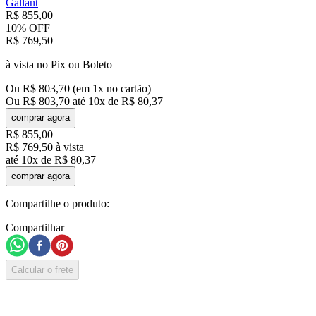
Gallant
R$
855
,
00
10%
OFF
R$
769
,
50
à vista no Pix ou Boleto
Ou
R$
803
,
70
(em
1
x no cartão)
Ou
R$
803
,
70
até
10
x de
R$
80
,
37
comprar agora
R$
855
,
00
R$
769
,
50
à vista
até
10
x de
R$
80
,
37
comprar agora
Compartilhe o produto:
Compartilhar
Calcular o frete