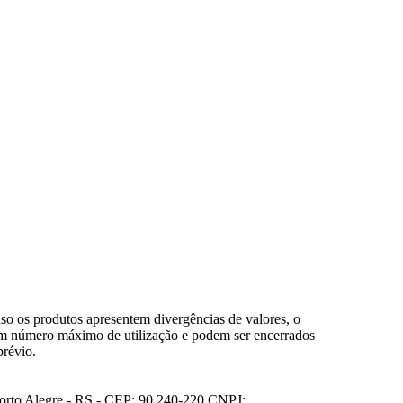
so os produtos apresentem divergências de valores, o
em número máximo de utilização e podem ser encerrados
prévio.
Porto Alegre - RS - CEP: 90.240-220 CNPJ: