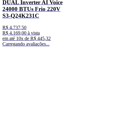
DUAL Inverter AI Voice
24000 BTUs Frio 220V
S3-Q24K231C
R$
4
.
737
,
50
R$
4
.
169
,
00
à vista
em até
10
x de
R$
445
,
32
Carregando avaliações...