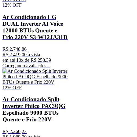
12%
OFF
Ar Condicionado LG
DUAL Inverter AI Voice
12000 BTUs Quente e
Frio 220V S3-W12JA31D
R$
2
.
748
,
86
R$
2
.
419
,
00
à vista
em até
10
x de
R$
258
,
39
Carregando avaliações...
12%
OFF
Ar Condicionado Split
Inverter Philco PAC9QG
Espelhado 9000 BTUs
Quente e Frio 220V
R$
2
.
260
,
23
R$
1
.
989
,
00
à vista