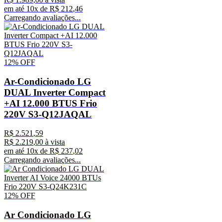
em até
10
x de
R$
212
,
46
Carregando avaliações...
12%
OFF
Ar-Condicionado LG
DUAL Inverter Compact
+AI 12.000 BTUS Frio
220V S3-Q12JAQAL
R$
2
.
521
,
59
R$
2
.
219
,
00
à vista
em até
10
x de
R$
237
,
02
Carregando avaliações...
12%
OFF
Ar Condicionado LG