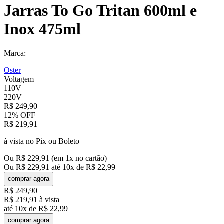
Jarras To Go Tritan 600ml e
Inox 475ml
Marca:
Oster
Voltagem
110V
220V
R$
249
,
90
12%
OFF
R$
219
,
91
à vista no Pix ou Boleto
Ou
R$
229
,
91
(em
1
x no cartão)
Ou
R$
229
,
91
até
10
x de
R$
22
,
99
comprar agora
R$
249
,
90
R$
219
,
91
à vista
até
10
x de
R$
22
,
99
comprar agora