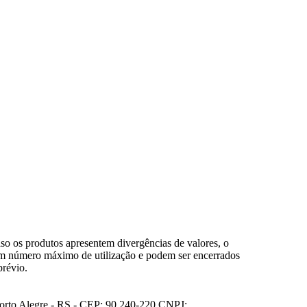
so os produtos apresentem divergências de valores, o
em número máximo de utilização e podem ser encerrados
prévio.
Porto Alegre - RS - CEP: 90.240-220 CNPJ: