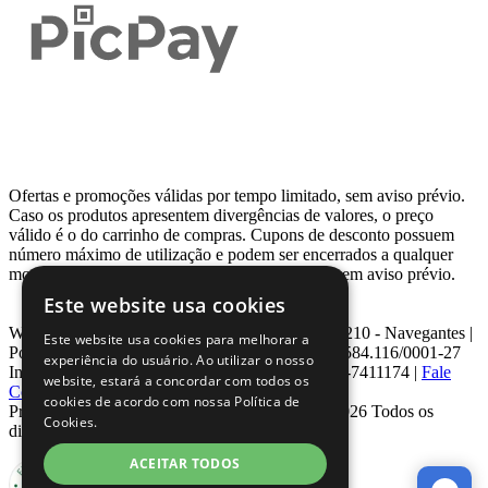
Ofertas e promoções válidas por tempo limitado, sem aviso prévio.
Caso os produtos apresentem divergências de valores, o preço
válido é o do carrinho de compras. Cupons de desconto possuem
número máximo de utilização e podem ser encerrados a qualquer
momento, de acordo com sua disponibilidade e sem aviso prévio.
Este website usa cookies
Webcontinental LTDA | Travessa Venezuela, Nº 210 - Navegantes |
Este website usa cookies para melhorar a
Porto Alegre - RS - CEP: 90.240-220 CNPJ: 08.584.116/0001-27
experiência do usuário. Ao utilizar o nosso
Inscrição Estadual: 0963171399 | Telefone: 0800-7411174 |
Fale
website, estará a concordar com todos os
Conosco
|
ouvidoria@webcontinental.com.br
cookies de acordo com nossa Política de
Proibida reprodução total ou parcial | © 2007 - 2026 Todos os
Cookies.
direitos reservados - WebContinental
ACEITAR TODOS