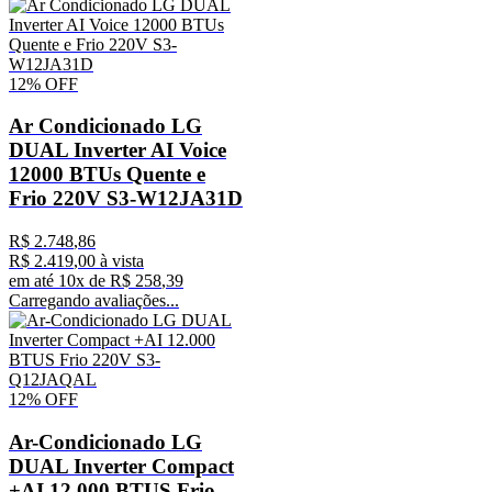
12%
OFF
Ar Condicionado LG
DUAL Inverter AI Voice
12000 BTUs Quente e
Frio 220V S3-W12JA31D
R$
2
.
748
,
86
R$
2
.
419
,
00
à vista
em até
10
x de
R$
258
,
39
Carregando avaliações...
12%
OFF
Ar-Condicionado LG
DUAL Inverter Compact
+AI 12.000 BTUS Frio