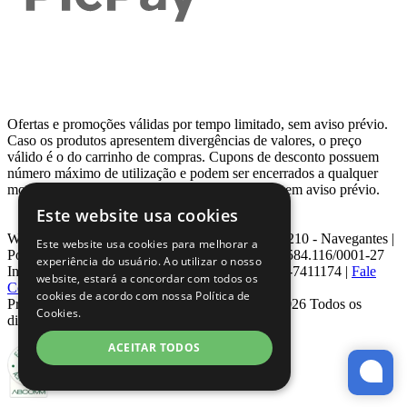
Ofertas e promoções válidas por tempo limitado, sem aviso prévio.
Caso os produtos apresentem divergências de valores, o preço
válido é o do carrinho de compras. Cupons de desconto possuem
número máximo de utilização e podem ser encerrados a qualquer
momento, de acordo com sua disponibilidade e sem aviso prévio.
Este website usa cookies
Webcontinental LTDA | Travessa Venezuela, Nº 210 - Navegantes |
Este website usa cookies para melhorar a
Porto Alegre - RS - CEP: 90.240-220 CNPJ: 08.584.116/0001-27
experiência do usuário. Ao utilizar o nosso
Inscrição Estadual: 0963171399 | Telefone: 0800-7411174 |
Fale
website, estará a concordar com todos os
Conosco
|
ouvidoria@webcontinental.com.br
cookies de acordo com nossa Política de
Proibida reprodução total ou parcial | © 2007 - 2026 Todos os
Cookies.
direitos reservados - WebContinental
ACEITAR TODOS