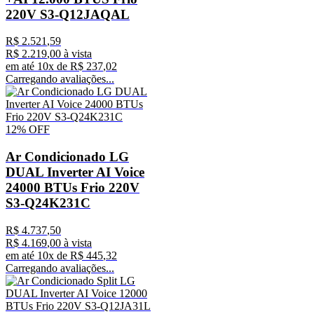
220V S3-Q12JAQAL
R$
2
.
521
,
59
R$
2
.
219
,
00
à vista
em até
10
x de
R$
237
,
02
Carregando avaliações...
12%
OFF
Ar Condicionado LG
DUAL Inverter AI Voice
24000 BTUs Frio 220V
S3-Q24K231C
R$
4
.
737
,
50
R$
4
.
169
,
00
à vista
em até
10
x de
R$
445
,
32
Carregando avaliações...