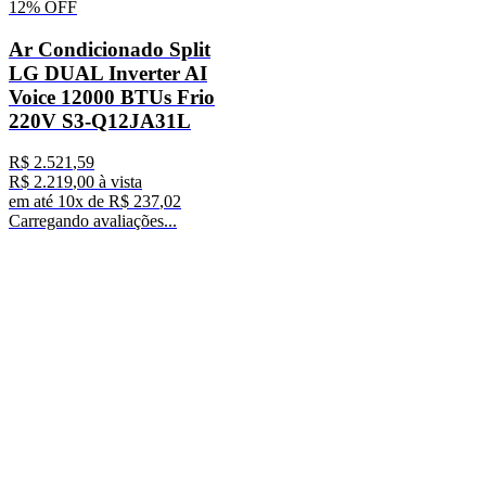
12%
OFF
Ar Condicionado Split
LG DUAL Inverter AI
Voice 12000 BTUs Frio
220V S3-Q12JA31L
R$
2
.
521
,
59
R$
2
.
219
,
00
à vista
em até
10
x de
R$
237
,
02
Carregando avaliações...