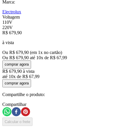
Marca:
Electrolux
Voltagem
110V
220V
R$
679
,
90
à vista
Ou
R$
679
,
90
(em
1
x no cartão)
Ou
R$
679
,
90
até
10
x de
R$
67
,
99
comprar agora
R$
679
,
90
à vista
até
10
x de
R$
67
,
99
comprar agora
Compartilhe o produto:
Compartilhar
Calcular o frete