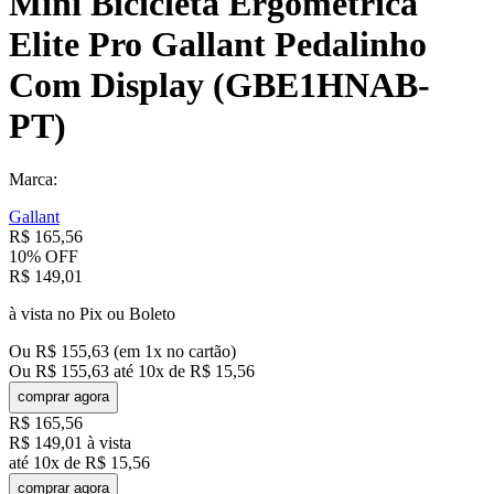
Mini Bicicleta Ergométrica
Elite Pro Gallant Pedalinho
Com Display (GBE1HNAB-
PT)
Marca:
Gallant
R$
165
,
56
10%
OFF
R$
149
,
01
à vista no Pix ou Boleto
Ou
R$
155
,
63
(em
1
x no cartão)
Ou
R$
155
,
63
até
10
x de
R$
15
,
56
comprar agora
R$
165
,
56
R$
149
,
01
à vista
até
10
x de
R$
15
,
56
comprar agora