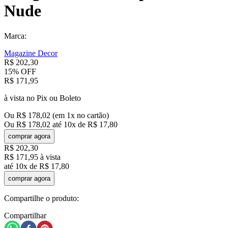
Nude
Marca:
Magazine Decor
R$
202
,
30
15%
OFF
R$
171
,
95
à vista no Pix ou Boleto
Ou
R$
178
,
02
(em
1
x no cartão)
Ou
R$
178
,
02
até
10
x de
R$
17
,
80
comprar agora
R$
202
,
30
R$
171
,
95
à vista
até
10
x de
R$
17
,
80
comprar agora
Compartilhe o produto:
Compartilhar