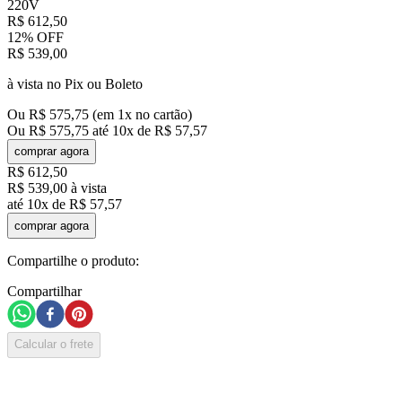
220V
R$
612
,
50
12%
OFF
R$
539
,
00
à vista no Pix ou Boleto
Ou
R$
575
,
75
(em
1
x no cartão)
Ou
R$
575
,
75
até
10
x de
R$
57
,
57
comprar agora
R$
612
,
50
R$
539
,
00
à vista
até
10
x de
R$
57
,
57
comprar agora
Compartilhe o produto:
Compartilhar
Calcular o frete