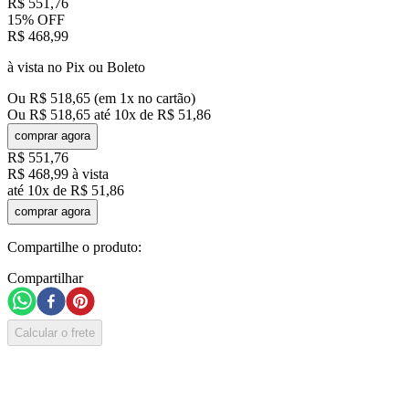
R$
551
,
76
15%
OFF
R$
468
,
99
à vista no Pix ou Boleto
Ou
R$
518
,
65
(em
1
x no cartão)
Ou
R$
518
,
65
até
10
x de
R$
51
,
86
comprar agora
R$
551
,
76
R$
468
,
99
à vista
até
10
x de
R$
51
,
86
comprar agora
Compartilhe o produto:
Compartilhar
Calcular o frete