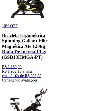
10%
OFF
Bicicleta Ergométrica
Spinning Gallant Elite
Magnética Ate 120kg
Roda De Inercia 13kg
(GSB13HMGA-PT)
R$
2
.
169
,
00
R$
1
.
952
,
10
à vista
em até
10
x de
R$
203
,
88
Carregando avaliações...