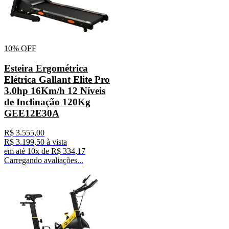
10%
OFF
Esteira Ergométrica
Elétrica Gallant Elite Pro
3.0hp 16Km/h 12 Níveis
de Inclinação 120Kg
GEE12E30A
R$
3
.
555
,
00
R$
3
.
199
,
50
à vista
em até
10
x de
R$
334
,
17
Carregando avaliações...