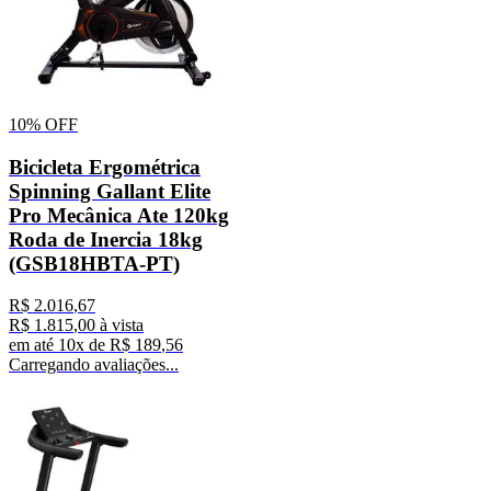
10%
OFF
Bicicleta Ergométrica
Spinning Gallant Elite
Pro Mecânica Ate 120kg
Roda de Inercia 18kg
(GSB18HBTA-PT)
R$
2
.
016
,
67
R$
1
.
815
,
00
à vista
em até
10
x de
R$
189
,
56
Carregando avaliações...