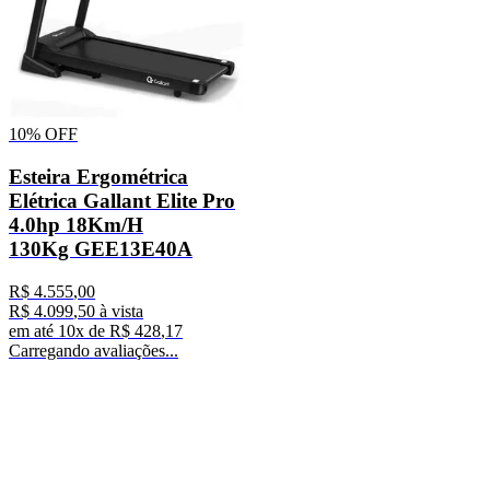
10%
OFF
Esteira Ergométrica
Elétrica Gallant Elite Pro
4.0hp 18Km/H
130Kg GEE13E40A
R$
4
.
555
,
00
R$
4
.
099
,
50
à vista
em até
10
x de
R$
428
,
17
Carregando avaliações...