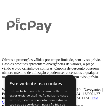
Ofertas e promoções válidas por tempo limitado, sem aviso prévio.
Caso os produtos apresentem divergências de valores, o preço
válido é o do carrinho de compras. Cupons de desconto possuem
número máximo de utilização e podem ser encerrados a qualquer
momento, de acordo com sua disponibilidade e sem aviso prévio.
Este website usa cookies
Webcontinental LTDA | Travessa Venezuela, Nº 210 - Navegantes |
Este website usa cookies para melhorar a
Porto Alegre - RS - CEP: 90.240-220 CNPJ: 08.584.116/0001-27
experiência do usuário. Ao utilizar o nosso
Inscrição Estadual: 0963171399 | Telefone: 0800-7411174 |
Fale
website, estará a concordar com todos os
Conosco
|
ouvidoria@webcontinental.com.br
cookies de acordo com nossa Política de