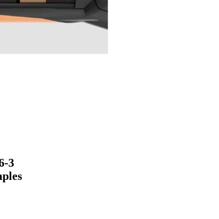
6-3
mples