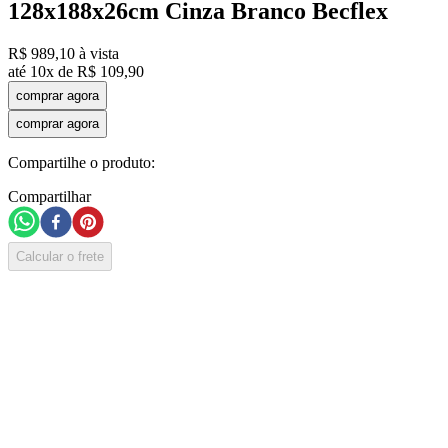
128x188x26cm Cinza Branco Becflex
R$
989
,
10
à vista
até
10
x de
R$
109
,
90
comprar agora
comprar agora
Compartilhe o produto:
Compartilhar
Calcular o frete