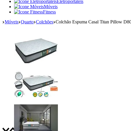
Eletroportáteis
Móveis
Fitness
Móveis
Quarto
Colchões
Colchão Espuma Casal Titan Pillow D8