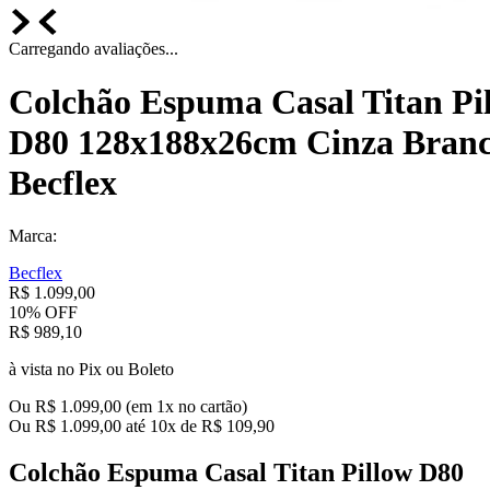
Carregando avaliações...
Colchão Espuma Casal Titan Pi
D80 128x188x26cm Cinza Bran
Becflex
Marca:
Becflex
R$
1
.
099
,
00
10%
OFF
R$
989
,
10
à vista no Pix ou Boleto
Ou
R$
1
.
099
,
00
(em
1
x no cartão)
Ou
R$
1
.
099
,
00
até
10
x de
R$
109
,
90
Colchão Espuma Casal Titan Pillow D80