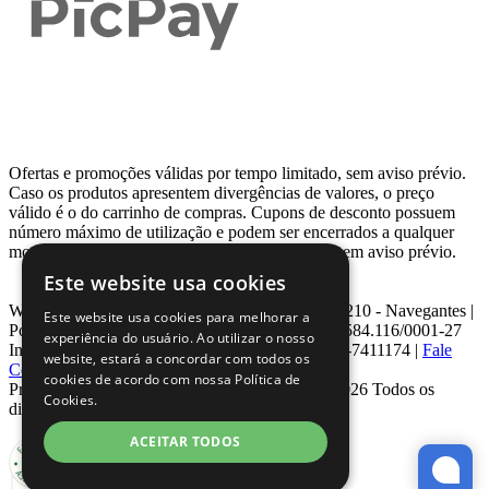
Ofertas e promoções válidas por tempo limitado, sem aviso prévio.
Caso os produtos apresentem divergências de valores, o preço
válido é o do carrinho de compras. Cupons de desconto possuem
número máximo de utilização e podem ser encerrados a qualquer
momento, de acordo com sua disponibilidade e sem aviso prévio.
Este website usa cookies
Webcontinental LTDA | Travessa Venezuela, Nº 210 - Navegantes |
Este website usa cookies para melhorar a
Porto Alegre - RS - CEP: 90.240-220 CNPJ: 08.584.116/0001-27
experiência do usuário. Ao utilizar o nosso
Inscrição Estadual: 0963171399 | Telefone: 0800-7411174 |
Fale
website, estará a concordar com todos os
Conosco
|
ouvidoria@webcontinental.com.br
cookies de acordo com nossa Política de
Proibida reprodução total ou parcial | © 2007 - 2026 Todos os
Cookies.
direitos reservados - WebContinental
ACEITAR TODOS