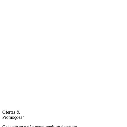
Ofertas
&
Promoções?
Cadastre-se e não perca nenhum desconto