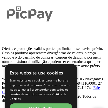
Ofertas e promoções válidas por tempo limitado, sem aviso prévio.
Caso os produtos apresentem divergências de valores, o preço
válido é o do carrinho de compras. Cupons de desconto possuem
número máximo de utilização e podem ser encerrados a qualquer
momento, de acordo com sua disponibilidade e sem aviso prévio.
Este website usa cookies
Webcontinental LTDA | Travessa Venezuela, Nº 210 - Navegantes |
Este website usa cookies para melhorar a
Porto Alegre - RS - CEP: 90.240-220 CNPJ: 08.584.116/0001-27
experiência do usuário. Ao utilizar o nosso
Inscrição Estadual: 0963171399 | Telefone: 0800-7411174 |
Fale
website, estará a concordar com todos os
Conosco
|
ouvidoria@webcontinental.com.br
cookies de acordo com nossa Política de
Proibida reprodução total ou parcial | © 2007 - 2026 Todos os
Cookies.
direitos reservados - WebContinental
ACEITAR TODOS