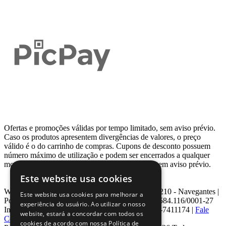
Ofertas e promoções válidas por tempo limitado, sem aviso prévio.
Caso os produtos apresentem divergências de valores, o preço
válido é o do carrinho de compras. Cupons de desconto possuem
número máximo de utilização e podem ser encerrados a qualquer
momento, de acordo com sua disponibilidade e sem aviso prévio.
Este website usa cookies
Webcontinental LTDA | Travessa Venezuela, Nº 210 - Navegantes |
Este website usa cookies para melhorar a
Porto Alegre - RS - CEP: 90.240-220 CNPJ: 08.584.116/0001-27
experiência do usuário. Ao utilizar o nosso
Inscrição Estadual: 0963171399 | Telefone: 0800-7411174 |
Fale
website, estará a concordar com todos os
Conosco
|
ouvidoria@webcontinental.com.br
cookies de acordo com nossa Política de