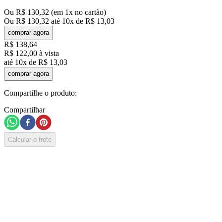
Ou
R$
130
,
32
(em
1
x no cartão)
Ou
R$
130
,
32
até
10
x de
R$
13
,
03
comprar agora
R$
138
,
64
R$
122
,
00
à vista
até
10
x de
R$
13
,
03
comprar agora
Compartilhe o produto:
Compartilhar
Calcular o frete