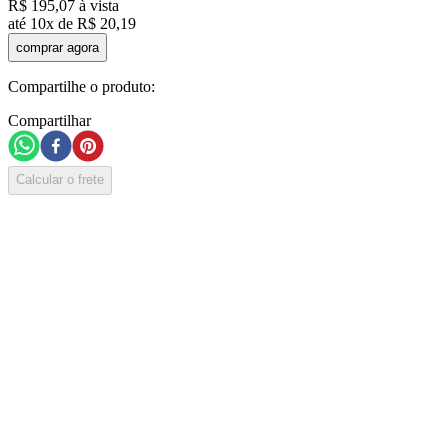
R$
195
,
07
à vista
até
10
x de
R$
20
,
19
comprar agora
Compartilhe o produto:
Compartilhar
Calcular o frete