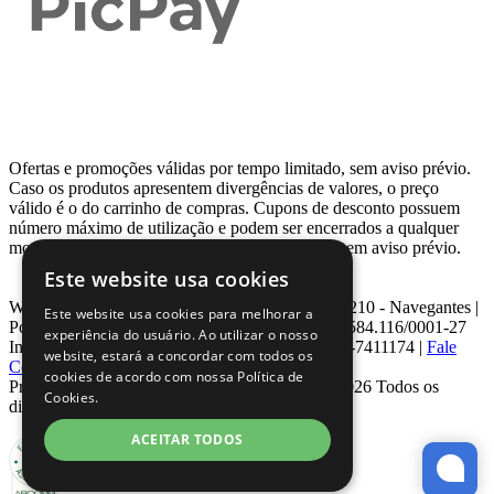
Ofertas e promoções válidas por tempo limitado, sem aviso prévio.
Caso os produtos apresentem divergências de valores, o preço
válido é o do carrinho de compras. Cupons de desconto possuem
número máximo de utilização e podem ser encerrados a qualquer
momento, de acordo com sua disponibilidade e sem aviso prévio.
Este website usa cookies
Webcontinental LTDA | Travessa Venezuela, Nº 210 - Navegantes |
Este website usa cookies para melhorar a
Porto Alegre - RS - CEP: 90.240-220 CNPJ: 08.584.116/0001-27
experiência do usuário. Ao utilizar o nosso
Inscrição Estadual: 0963171399 | Telefone: 0800-7411174 |
Fale
website, estará a concordar com todos os
Conosco
|
ouvidoria@webcontinental.com.br
cookies de acordo com nossa Política de
Proibida reprodução total ou parcial | © 2007 - 2026 Todos os
Cookies.
direitos reservados - WebContinental
ACEITAR TODOS