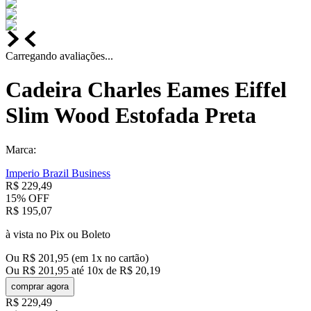
Carregando avaliações...
Cadeira Charles Eames Eiffel
Slim Wood Estofada Preta
Marca:
Imperio Brazil Business
R$
229
,
49
15%
OFF
R$
195
,
07
à vista no Pix ou Boleto
Ou
R$
201
,
95
(em
1
x no cartão)
Ou
R$
201
,
95
até
10
x de
R$
20
,
19
comprar agora
R$
229
,
49