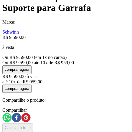
Suporte para Garrafa
Marca:
Schwinn
R$
9
.
590
,
00
à vista
Ou
R$
9
.
590
,
00
(em
1
x no cartão)
Ou
R$
9
.
590
,
00
até
10
x de
R$
959
,
00
comprar agora
R$
9
.
590
,
00
à vista
até
10
x de
R$
959
,
00
comprar agora
Compartilhe o produto:
Compartilhar
Calcular o frete