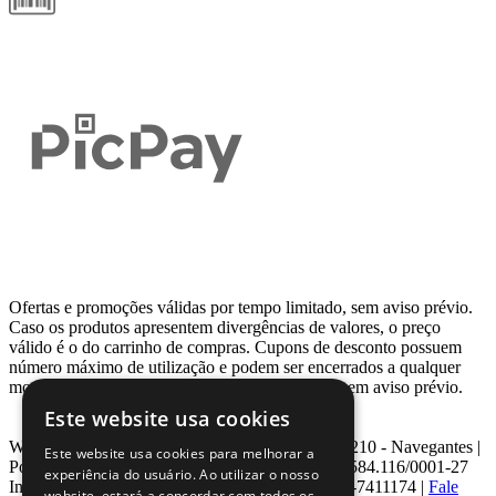
Ofertas e promoções válidas por tempo limitado, sem aviso prévio.
Caso os produtos apresentem divergências de valores, o preço
válido é o do carrinho de compras. Cupons de desconto possuem
número máximo de utilização e podem ser encerrados a qualquer
momento, de acordo com sua disponibilidade e sem aviso prévio.
Este website usa cookies
Webcontinental LTDA | Travessa Venezuela, Nº 210 - Navegantes |
Este website usa cookies para melhorar a
Porto Alegre - RS - CEP: 90.240-220 CNPJ: 08.584.116/0001-27
experiência do usuário. Ao utilizar o nosso
Inscrição Estadual: 0963171399 | Telefone: 0800-7411174 |
Fale
website, estará a concordar com todos os