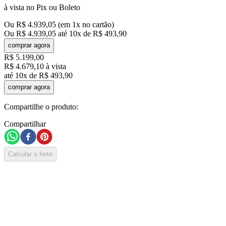
à vista no Pix ou Boleto
Ou
R$
4
.
939
,
05
(em
1
x no cartão)
Ou
R$
4
.
939
,
05
até
10
x de
R$
493
,
90
comprar agora
R$
5
.
199
,
00
R$
4
.
679
,
10
à vista
até
10
x de
R$
493
,
90
comprar agora
Compartilhe o produto:
Compartilhar
Calcular o frete