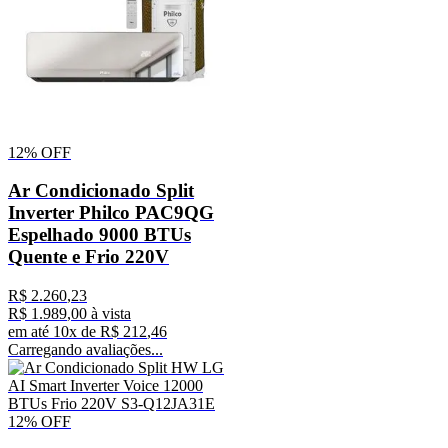
12%
OFF
Ar Condicionado Split
Inverter Philco PAC9QG
Espelhado 9000 BTUs
Quente e Frio 220V
R$
2
.
260
,
23
R$
1
.
989
,
00
à vista
em até
10
x de
R$
212
,
46
Carregando avaliações...
12%
OFF