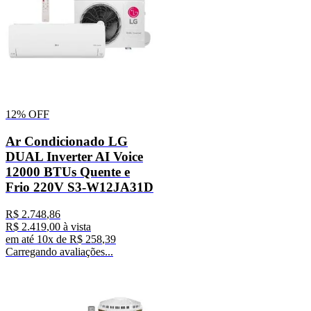
12%
OFF
Ar Condicionado LG
DUAL Inverter AI Voice
12000 BTUs Quente e
Frio 220V S3-W12JA31D
R$
2
.
748
,
86
R$
2
.
419
,
00
à vista
em até
10
x de
R$
258
,
39
Carregando avaliações...