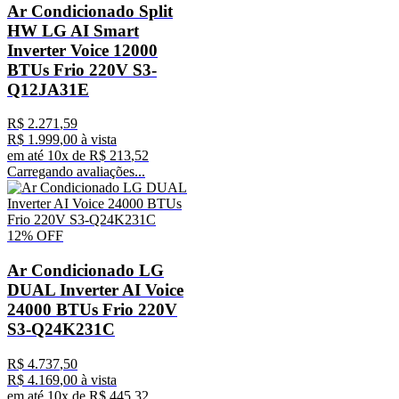
Ar Condicionado Split
HW LG AI Smart
Inverter Voice 12000
BTUs Frio 220V S3-
Q12JA31E
R$
2
.
271
,
59
R$
1
.
999
,
00
à vista
em até
10
x de
R$
213
,
52
Carregando avaliações...
12%
OFF
Ar Condicionado LG
DUAL Inverter AI Voice
24000 BTUs Frio 220V
S3-Q24K231C
R$
4
.
737
,
50
R$
4
.
169
,
00
à vista
em até
10
x de
R$
445
,
32