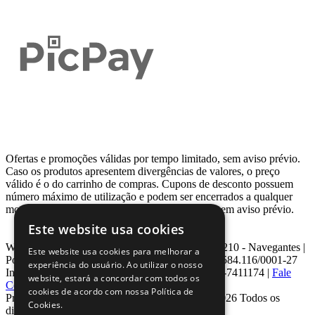
Ofertas e promoções válidas por tempo limitado, sem aviso prévio.
Caso os produtos apresentem divergências de valores, o preço
válido é o do carrinho de compras. Cupons de desconto possuem
número máximo de utilização e podem ser encerrados a qualquer
momento, de acordo com sua disponibilidade e sem aviso prévio.
Este website usa cookies
Webcontinental LTDA | Travessa Venezuela, Nº 210 - Navegantes |
Este website usa cookies para melhorar a
Porto Alegre - RS - CEP: 90.240-220 CNPJ: 08.584.116/0001-27
experiência do usuário. Ao utilizar o nosso
Inscrição Estadual: 0963171399 | Telefone: 0800-7411174 |
Fale
website, estará a concordar com todos os
Conosco
|
ouvidoria@webcontinental.com.br
cookies de acordo com nossa Política de
Proibida reprodução total ou parcial | © 2007 - 2026 Todos os
Cookies.
direitos reservados - WebContinental