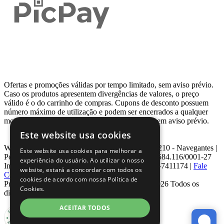
Ofertas e promoções válidas por tempo limitado, sem aviso prévio.
Caso os produtos apresentem divergências de valores, o preço
válido é o do carrinho de compras. Cupons de desconto possuem
número máximo de utilização e podem ser encerrados a qualquer
momento, de acordo com sua disponibilidade e sem aviso prévio.
Este website usa cookies
Webcontinental LTDA | Travessa Venezuela, Nº 210 - Navegantes |
Este website usa cookies para melhorar a
Porto Alegre - RS - CEP: 90.240-220 CNPJ: 08.584.116/0001-27
experiência do usuário. Ao utilizar o nosso
Inscrição Estadual: 0963171399 | Telefone: 0800-7411174 |
Fale
website, estará a concordar com todos os
Conosco
|
ouvidoria@webcontinental.com.br
cookies de acordo com nossa Política de
Proibida reprodução total ou parcial | © 2007 - 2026 Todos os
Cookies.
direitos reservados - WebContinental
ACEITAR TODOS