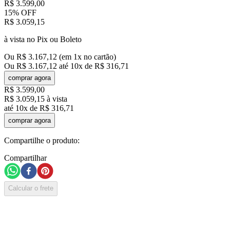
R$
3
.
599
,
00
15%
OFF
R$
3
.
059
,
15
à vista no Pix ou Boleto
Ou
R$
3
.
167
,
12
(em
1
x no cartão)
Ou
R$
3
.
167
,
12
até
10
x de
R$
316
,
71
comprar agora
R$
3
.
599
,
00
R$
3
.
059
,
15
à vista
até
10
x de
R$
316
,
71
comprar agora
Compartilhe o produto:
Compartilhar
Calcular o frete