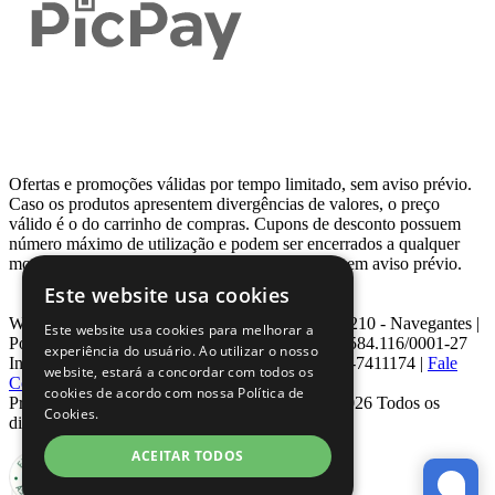
Ofertas e promoções válidas por tempo limitado, sem aviso prévio.
Caso os produtos apresentem divergências de valores, o preço
válido é o do carrinho de compras. Cupons de desconto possuem
número máximo de utilização e podem ser encerrados a qualquer
momento, de acordo com sua disponibilidade e sem aviso prévio.
Este website usa cookies
Webcontinental LTDA | Travessa Venezuela, Nº 210 - Navegantes |
Este website usa cookies para melhorar a
Porto Alegre - RS - CEP: 90.240-220 CNPJ: 08.584.116/0001-27
experiência do usuário. Ao utilizar o nosso
Inscrição Estadual: 0963171399 | Telefone: 0800-7411174 |
Fale
website, estará a concordar com todos os
Conosco
|
ouvidoria@webcontinental.com.br
cookies de acordo com nossa Política de
Proibida reprodução total ou parcial | © 2007 - 2026 Todos os
Cookies.
direitos reservados - WebContinental
ACEITAR TODOS