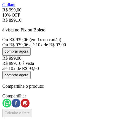
Gallant
R$
999
,
00
10%
OFF
R$
899
,
10
à vista no Pix ou Boleto
Ou
R$
939
,
06
(em
1
x no cartão)
Ou
R$
939
,
06
até
10
x de
R$
93
,
90
comprar agora
R$
999
,
00
R$
899
,
10
à vista
até
10
x de
R$
93
,
90
comprar agora
Compartilhe o produto:
Compartilhar
Calcular o frete