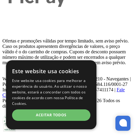
Ofertas e promoções válidas por tempo limitado, sem aviso prévio.
Caso os produtos apresentem divergências de valores, o preço
válido é o do carrinho de compras. Cupons de desconto possuem
número máximo de utilização e podem ser encerrados a qualquer
momento, de acordo com sua disponibilidade e sem aviso prévio.
Este website usa cookies
Webcontinental LTDA | Travessa Venezuela, Nº 210 - Navegantes |
Este website usa cookies para melhorar a
Porto Alegre - RS - CEP: 90.240-220 CNPJ: 08.584.116/0001-27
experiência do usuário. Ao utilizar o nosso
Inscrição Estadual: 0963171399 | Telefone: 0800-7411174 |
Fale
website, estará a concordar com todos os
Conosco
|
ouvidoria@webcontinental.com.br
cookies de acordo com nossa Política de
Proibida reprodução total ou parcial | © 2007 - 2026 Todos os
Cookies.
direitos reservados - WebContinental
ACEITAR TODOS