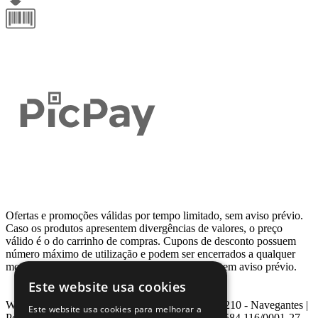
Ofertas e promoções válidas por tempo limitado, sem aviso prévio.
Caso os produtos apresentem divergências de valores, o preço
válido é o do carrinho de compras. Cupons de desconto possuem
número máximo de utilização e podem ser encerrados a qualquer
momento, de acordo com sua disponibilidade e sem aviso prévio.
Este website usa cookies
Webcontinental LTDA | Travessa Venezuela, Nº 210 - Navegantes |
Este website usa cookies para melhorar a
Porto Alegre - RS - CEP: 90.240-220 CNPJ: 08.584.116/0001-27