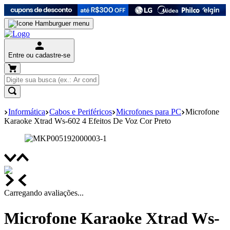
Entre ou cadastre-se
Informática
Cabos e Periféricos
Microfones para PC
Microfone
Karaoke Xtrad Ws-602 4 Efeitos De Voz Cor Preto
Carregando avaliações...
Microfone Karaoke Xtrad Ws-