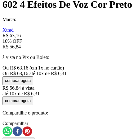
602 4 Efeitos De Voz Cor Preto
Marca:
Xtrad
R$
63
,
16
10%
OFF
R$
56
,
84
à vista no Pix ou Boleto
Ou
R$
63
,
16
(em
1
x no cartão)
Ou
R$
63
,
16
até
10
x de
R$
6
,
31
comprar agora
R$
56
,
84
à vista
até
10
x de
R$
6
,
31
comprar agora
Compartilhe o produto:
Compartilhar