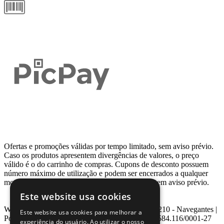
Ofertas e promoções válidas por tempo limitado, sem aviso prévio.
Caso os produtos apresentem divergências de valores, o preço
válido é o do carrinho de compras. Cupons de desconto possuem
número máximo de utilização e podem ser encerrados a qualquer
momento, de acordo com sua disponibilidade e sem aviso prévio.
Este website usa cookies
Webcontinental LTDA | Travessa Venezuela, Nº 210 - Navegantes |
Este website usa cookies para melhorar a
Porto Alegre - RS - CEP: 90.240-220 CNPJ: 08.584.116/0001-27
experiência do usuário. Ao utilizar o nosso