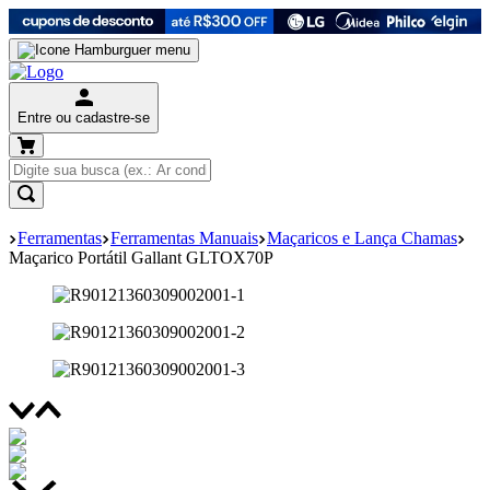
Entre ou cadastre-se
Ferramentas
Ferramentas Manuais
Maçaricos e Lança Chamas
Maçarico Portátil Gallant GLTOX70P