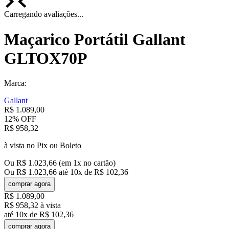
Carregando avaliações...
Maçarico Portátil Gallant
GLTOX70P
Marca:
Gallant
R$
1
.
089
,
00
12%
OFF
R$
958
,
32
à vista no Pix ou Boleto
Ou
R$
1
.
023
,
66
(em
1
x no cartão)
Ou
R$
1
.
023
,
66
até
10
x de
R$
102
,
36
comprar agora
R$
1
.
089
,
00
R$
958
,
32
à vista
até
10
x de
R$
102
,
36
comprar agora