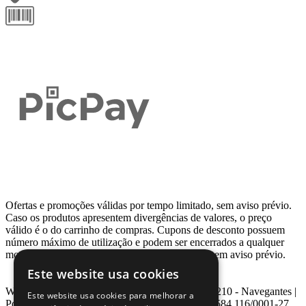
Ofertas e promoções válidas por tempo limitado, sem aviso prévio.
Caso os produtos apresentem divergências de valores, o preço
válido é o do carrinho de compras. Cupons de desconto possuem
número máximo de utilização e podem ser encerrados a qualquer
momento, de acordo com sua disponibilidade e sem aviso prévio.
Este website usa cookies
Webcontinental LTDA | Travessa Venezuela, Nº 210 - Navegantes |
Este website usa cookies para melhorar a
Porto Alegre - RS - CEP: 90.240-220 CNPJ: 08.584.116/0001-27