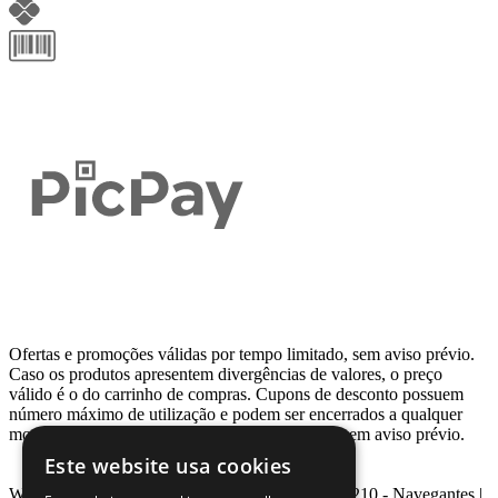
Ofertas e promoções válidas por tempo limitado, sem aviso prévio.
Caso os produtos apresentem divergências de valores, o preço
válido é o do carrinho de compras. Cupons de desconto possuem
número máximo de utilização e podem ser encerrados a qualquer
momento, de acordo com sua disponibilidade e sem aviso prévio.
Este website usa cookies
Webcontinental LTDA | Travessa Venezuela, Nº 210 - Navegantes |