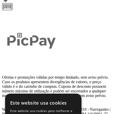
Ofertas e promoções válidas por tempo limitado, sem aviso prévio.
Caso os produtos apresentem divergências de valores, o preço
válido é o do carrinho de compras. Cupons de desconto possuem
número máximo de utilização e podem ser encerrados a qualquer
momento, de acordo com sua disponibilidade e sem aviso prévio.
Este website usa cookies
Webcontinental LTDA | Travessa Venezuela, Nº 210 - Navegantes |
Este website usa cookies para melhorar a
Porto Alegre - RS - CEP: 90.240-220 CNPJ: 08.584.116/0001-27