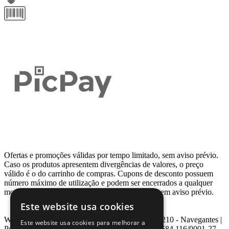
Ofertas e promoções válidas por tempo limitado, sem aviso prévio.
Caso os produtos apresentem divergências de valores, o preço
válido é o do carrinho de compras. Cupons de desconto possuem
número máximo de utilização e podem ser encerrados a qualquer
momento, de acordo com sua disponibilidade e sem aviso prévio.
Este website usa cookies
Webcontinental LTDA | Travessa Venezuela, Nº 210 - Navegantes |
Este website usa cookies para melhorar a
Porto Alegre - RS - CEP: 90.240-220 CNPJ: 08.584.116/0001-27