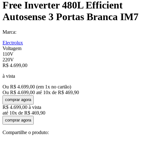
Free Inverter 480L Efficient
Autosense 3 Portas Branca IM7
Marca:
Electrolux
Voltagem
110V
220V
R$
4
.
699
,
00
à vista
Ou
R$
4
.
699
,
00
(em
1
x no cartão)
Ou
R$
4
.
699
,
00
até
10
x de
R$
469
,
90
comprar agora
R$
4
.
699
,
00
à vista
até
10
x de
R$
469
,
90
comprar agora
Compartilhe o produto: