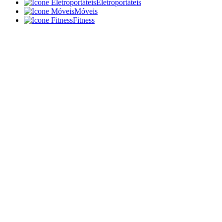
Eletroportáteis
Móveis
Fitness