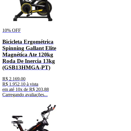
10%
OFF
Bicicleta Ergométrica
Spinning Gallant Elite
Magnética Ate 120kg
Roda De Inercia 13kg
(GSB13HMGA-PT)
R$
2
.
169
,
00
R$
1
.
952
,
10
à vista
em até
10
x de
R$
203
,
88
Carregando avaliações...