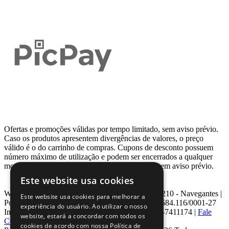
Ofertas e promoções válidas por tempo limitado, sem aviso prévio.
Caso os produtos apresentem divergências de valores, o preço
válido é o do carrinho de compras. Cupons de desconto possuem
número máximo de utilização e podem ser encerrados a qualquer
momento, de acordo com sua disponibilidade e sem aviso prévio.
Este website usa cookies
Webcontinental LTDA | Travessa Venezuela, Nº 210 - Navegantes |
Este website usa cookies para melhorar a
Porto Alegre - RS - CEP: 90.240-220 CNPJ: 08.584.116/0001-27
experiência do usuário. Ao utilizar o nosso
Inscrição Estadual: 0963171399 | Telefone: 0800-7411174 |
Fale
website, estará a concordar com todos os
Conosco
|
ouvidoria@webcontinental.com.br
cookies de acordo com nossa Política de