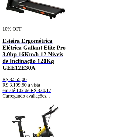
10%
OFF
Esteira Ergométrica
Elétrica Gallant Elite Pro
3.0hp 16Km/h 12 Níveis
de Inclinação 120Kg
GEE12E30A
R$
3
.
555
,
00
R$
3
.
199
,
50
à vista
em até
10
x de
R$
334
,
17
Carregando avaliações...