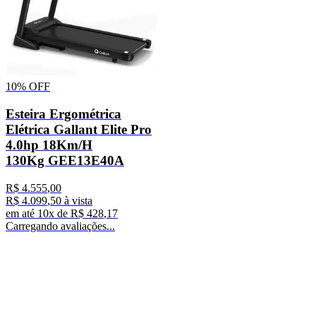
10%
OFF
Esteira Ergométrica
Elétrica Gallant Elite Pro
4.0hp 18Km/H
130Kg GEE13E40A
R$
4
.
555
,
00
R$
4
.
099
,
50
à vista
em até
10
x de
R$
428
,
17
Carregando avaliações...