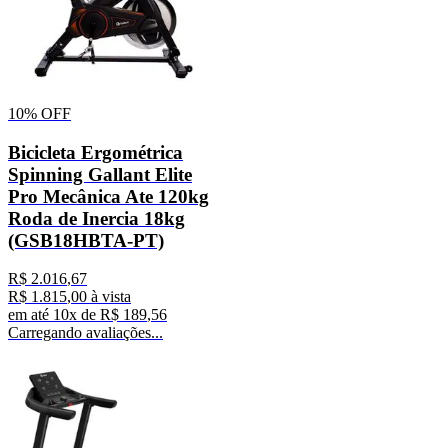
10%
OFF
Bicicleta Ergométrica
Spinning Gallant Elite
Pro Mecânica Ate 120kg
Roda de Inercia 18kg
(GSB18HBTA-PT)
R$
2
.
016
,
67
R$
1
.
815
,
00
à vista
em até
10
x de
R$
189
,
56
Carregando avaliações...