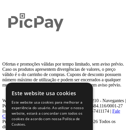
Ofertas e promoções válidas por tempo limitado, sem aviso prévio.
Caso os produtos apresentem divergências de valores, o preço
válido é o do carrinho de compras. Cupons de desconto possuem
número máximo de utilização e podem ser encerrados a qualquer
momento, de acordo com sua disponibilidade e sem aviso prévio.
Este website usa cookies
Webcontinental LTDA | Travessa Venezuela, Nº 210 - Navegantes |
Este website usa cookies para melhorar a
Porto Alegre - RS - CEP: 90.240-220 CNPJ: 08.584.116/0001-27
experiência do usuário. Ao utilizar o nosso
Inscrição Estadual: 0963171399 | Telefone: 0800-7411174 |
Fale
website, estará a concordar com todos os
Conosco
|
ouvidoria@webcontinental.com.br
cookies de acordo com nossa Política de
Proibida reprodução total ou parcial | © 2007 - 2026 Todos os
Cookies.
direitos reservados - WebContinental