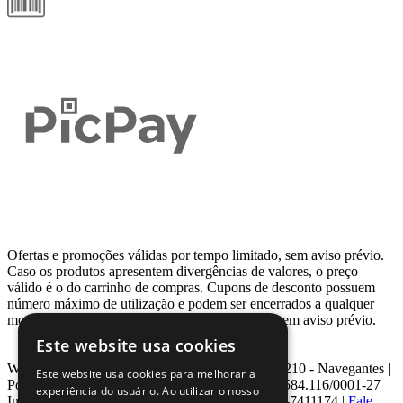
Ofertas e promoções válidas por tempo limitado, sem aviso prévio.
Caso os produtos apresentem divergências de valores, o preço
válido é o do carrinho de compras. Cupons de desconto possuem
número máximo de utilização e podem ser encerrados a qualquer
momento, de acordo com sua disponibilidade e sem aviso prévio.
Este website usa cookies
Webcontinental LTDA | Travessa Venezuela, Nº 210 - Navegantes |
Este website usa cookies para melhorar a
Porto Alegre - RS - CEP: 90.240-220 CNPJ: 08.584.116/0001-27
experiência do usuário. Ao utilizar o nosso
Inscrição Estadual: 0963171399 | Telefone: 0800-7411174 |
Fale