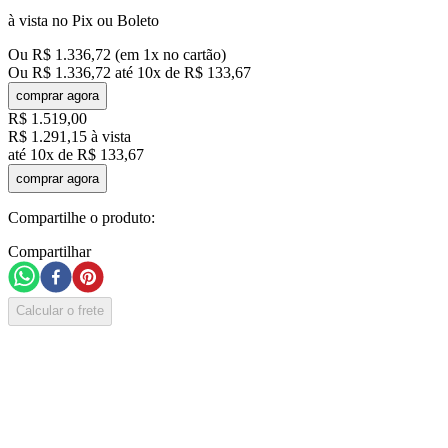
à vista no Pix ou Boleto
Ou
R$
1
.
336
,
72
(em
1
x no cartão)
Ou
R$
1
.
336
,
72
até
10
x de
R$
133
,
67
comprar agora
R$
1
.
519
,
00
R$
1
.
291
,
15
à vista
até
10
x de
R$
133
,
67
comprar agora
Compartilhe o produto:
Compartilhar
Calcular o frete