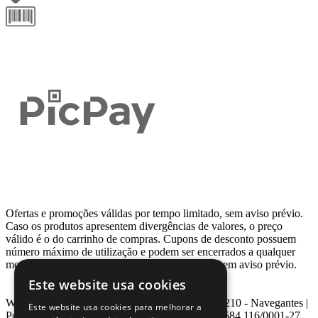
Ofertas e promoções válidas por tempo limitado, sem aviso prévio.
Caso os produtos apresentem divergências de valores, o preço
válido é o do carrinho de compras. Cupons de desconto possuem
número máximo de utilização e podem ser encerrados a qualquer
momento, de acordo com sua disponibilidade e sem aviso prévio.
Este website usa cookies
Webcontinental LTDA | Travessa Venezuela, Nº 210 - Navegantes |
Este website usa cookies para melhorar a
Porto Alegre - RS - CEP: 90.240-220 CNPJ: 08.584.116/0001-27